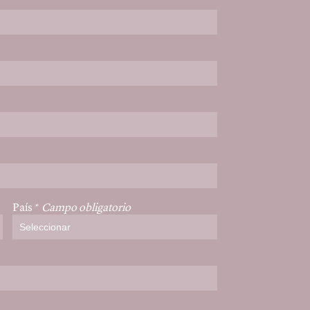
Visión
Residencias
Amenidades
Vecindario
Equipo
Noticias
Contacto
País
*
Campo obligatorio