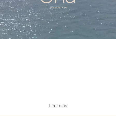
Equipo
Noticias
Contacto
Una Residences
English
/
Español
/
Português
Leer más